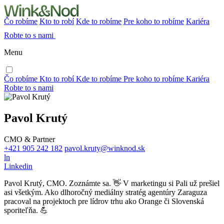
Čo robíme
Kto to robí
Kde to robíme
Pre koho to robíme
Kariéra
Robte to s nami
Menu
Čo robíme
Kto to robí
Kde to robíme
Pre koho to robíme
Kariéra
Robte to s nami
Pavol
Krutý
CMO & Partner
+421 905 242 182
pavol.kruty@winknod.sk
ln
Linkedin
Pavol Krutý, CMO. Zoznámte sa. 👋 V marketingu si Pali už prešiel
asi všetkým. Ako dlhoročný mediálny stratég agentúry Zaraguza
pracoval na projektoch pre lídrov trhu ako Orange či Slovenská
sporiteľňa. 💪