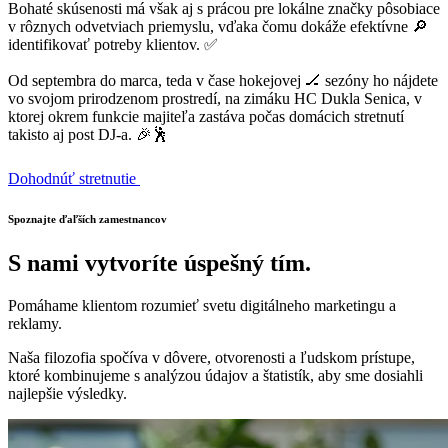
Bohaté skúsenosti má však aj s prácou pre lokálne značky pôsobiace
v rôznych odvetviach priemyslu, vďaka čomu dokáže efektívne 🔎
identifikovať potreby klientov. ✅️
Od septembra do marca, teda v čase hokejovej 🏒 sezóny ho nájdete
vo svojom prirodzenom prostredí, na zimáku HC Dukla Senica, v
ktorej okrem funkcie majiteľa zastáva počas domácich stretnutí
takisto aj post DJ-a. 🎉🕺
Dohodnúť stretnutie
Spoznajte ďaľších zamestnancov
S nami vytvoríte úspešný tím.
Pomáhame klientom rozumieť svetu digitálneho marketingu a
reklamy.
Naša filozofia spočíva v dôvere, otvorenosti a ľudskom prístupe,
ktoré kombinujeme s analýzou údajov a štatistík, aby sme dosiahli
najlepšie výsledky.