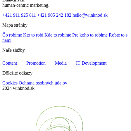
human-centric marketing.
+421 911 925 811
+421 905 242 182
hello@winknod.sk
Mapa stránky
Čo robíme
Kto to robí
Kde to robíme
Pre koho to robíme
Robte to s
nami
Naše služby
Content
Promotion
Media
IT Development
Dôležité odkazy
Cookies
Ochrana osobných údajov
2024
winknod.sk