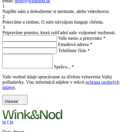
email:
hello@winknod.sk
1
Napíšte nám a dohodneme si stretnutie, alebo videohovor.
2
Pokecáme a zistíme, či nám návzájom funguje chémia.
3
Pripravíme ponuku, ktorá zohľadní naše vzájomné možnosti.
Vaše meno a priezvisko
*
Emailová adresa
*
Telefónne číslo
*
Správa...
*
Vaše osobné údaje spracúvame za účelom vybavenia Vašej
požiadavky. Viac informácií nájdete v sekcii
ochrana osobných
údajov
.
Odoslať
ig
f
ln
Data-driven,