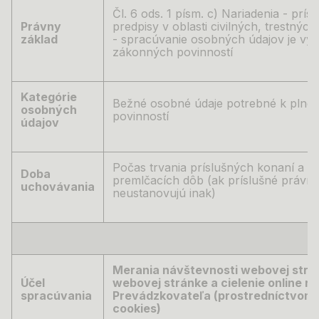
Čl. 6 ods. 1 písm. c) Nariadenia - prí
Právny
predpisy v oblasti civilných, trestný
základ
-
spracúvanie osobných údajov je vyk
zákonných povinností
Kategórie
Bežné osobné údaje potrebné k plne
osobných
povinností
údajov
Počas trvania príslušných konaní a do
Doba
premlčacích dôb (ak príslušné právne
uchovávania
neustanovujú inak)
Merania návštevnosti webovej strán
Účel
webovej stránke a cielenie online r
spracúvania
Prevádzkovateľa (prostredníctvom o
cookies)