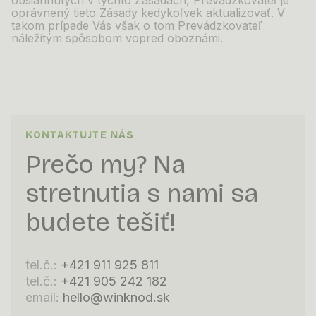
obsiahnutých v
týchto Zásadách, Prevádzkovateľ je
oprávnený tieto Zásady kedykoľvek aktualizovať. V
takom prípade Vás však o
tom Prevádzkovateľ
náležitým spôsobom vopred oboznámi.
KONTAKTUJTE NÁS
Prečo my? Na
stretnutia s nami sa
budete tešiť!
tel.č.:
+421 911 925 811
tel.č.:
+421 905 242 182
email:
hello@winknod.sk