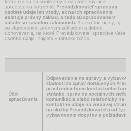
ktoré nie sú na konkrétny a odôvodnený účel
spracúvania potrebné.
Prevádzkovateľ spracúva
osobné údaje len vtedy, ak na ich spracúvanie
existuje právny základ, a
teda sú spracúvané v
súlade so zásadou zákonnosti.
Konkrétne účely, aj
so stanoveným právnym základom a dobou
uchovávania, na ktoré Prevádzkovateľ spracúva Vaše
osobné údaje, nájdete v
tabuľke nižšie.
Odpovedanie na správy a vybavovan
žiadostí zo správ doručených Prevá
prostredníctvom kontaktného formu
Účel
stránke, správ na sociálnych sieťac
spracúvania
komunikácie alebo telefonicky na z
kontaktné údaje na webovej stránke
na služby Prevádzkovateľa od fyzic
vybavovania dopytov a
požiadaviek