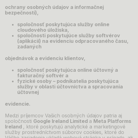
ochrany osobných údajov a informačnej
bezpečnosti),
spoločnosť poskytujúca služby online
cloudového úložiska,
spoločnosti poskytujúce služby softvérov
(aplikácií) na evidenciu odpracovaného času,
zadaných
objednávok a
evidenciu klientov,
spoločnosť poskytujúca online účtovný a
fakturačný softvér a
fyzické osoby – podnikatelia poskytujúca
služby v
oblasti účtovníctva a
spracovania
účtovnej
evidencie.
Medzi príjemcov Vašich osobných údajov patria aj
spoločnosti
Google Ireland Limited
a
Meta Platforms
Ireland
, ktoré poskytujú analytické a marketingové
služby prostredníctvom súborov cookies, ktoré do
Vášho zariadenia ukladá webová stránka v prípade, ak