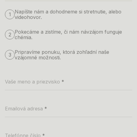
Napíšte nám a dohodneme si stretnutie, alebo
1
videohovor.
Pokecáme a zistíme, či nám návzájom funguje
2
chémia.
Pripravíme ponuku, ktorá zohľadní naše
3
vzájomné možnosti.
Vaše meno a priezvisko
*
Emailová adresa
*
Telefónne číslo
*