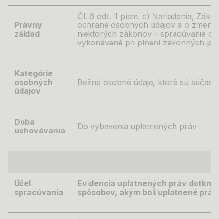
Čl. 6 ods. 1 písm. c) Nariadenia,
Zákon 
Právny
ochrane osobných údajov a o zmene 
základ
niektorých zákonov –
spracúvanie os
vykonávané pri plnení zákonných pov
Kategórie
osobných
Bežné osobné údaje, ktoré sú súčasťo
údajov
Doba
Do vybavenia uplatnených práv
uchovávania
Účel
Evidencia uplatnených práv dotknu
spracúvania
spôsobov, akým boli uplatnené prá