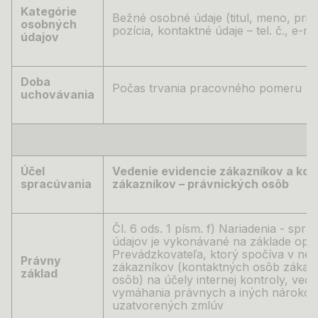
Kategórie
Bežné osobné údaje (titul, meno, pri
osobných
pozícia, kontaktné údaje – tel. č., e-m
údajov
Doba
Počas trvania pracovného pomeru
uchovávania
Účel
Vedenie evidencie zákazníkov a ko
spracúvania
zákazníkov – právnických osôb
Čl. 6 ods. 1 písm. f) Nariadenia -
spra
údajov je vykonávané na základe op
Prevádzkovateľa, ktorý spočíva v nev
Právny
zákazníkov (kontaktných osôb zákaz
základ
osôb) na účely internej kontroly, vede
vymáhania právnych a iných nárokov 
uzatvorených zmlúv