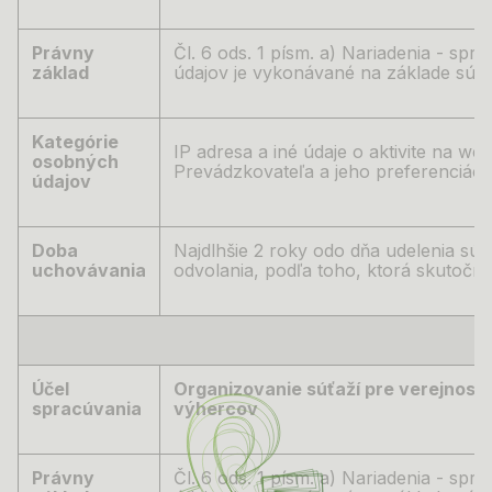
Právny
Čl. 6 ods. 1 písm. a) Nariadenia -
spra
základ
údajov je vykonávané na základe súhl
Kategórie
IP adresa a iné údaje o aktivite na we
osobných
Prevádzkovateľa a jeho preferenciách 
údajov
Doba
Najdlhšie 2 roky odo dňa udelenia súh
uchovávania
odvolania, podľa toho, ktorá skutočn
Účel
Organizovanie súťaží pre
verejnosť 
spracúvania
výhercov
Právny
Čl. 6 ods. 1 písm. a) Nariadenia -
spra