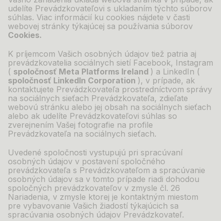
udelíte Prevádzkovateľovi s ukladaním týchto súborov
súhlas. Viac informácií ku cookies nájdete v
časti
webovej stránky týkajúcej sa používania súborov
Cookies.
K príjemcom Vašich osobných údajov tiež patria aj
prevádzkovatelia sociálnych sietí Facebook, Instagram
(
spoločnosť Meta Platforms Ireland
) a
LinkedIn (
spoločnosť LinkedIn Corporation
), v prípade, ak
kontaktujete Prevádzkovateľa prostredníctvom správy
na sociálnych sieťach Prevádzkovateľa, zdieľate
webovú stránku alebo jej obsah na sociálnych sieťach
alebo ak udelíte Prevádzkovateľovi súhlas so
zverejnením Vašej fotografie na profile
Prevádzkovateľa na sociálnych sieťach.
Uvedené spoločnosti vystupujú pri spracúvaní
osobných údajov v postavení spoločného
prevádzkovateľa s Prevádzkovateľom a spracúvanie
osobných údajov sa v tomto prípade riadi dohodou
spoločných prevádzkovateľov v zmysle čl. 26
Nariadenia, v zmysle ktorej je kontaktným miestom
pre vybavovanie Vašich žiadostí týkajúcich sa
spracúvania osobných údajov Prevádzkovateľ.