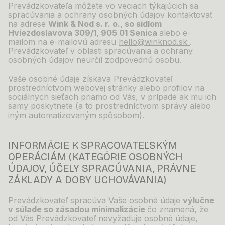
Prevádzkovateľa môžete vo veciach týkajúcich sa
spracúvania a
ochrany osobných údajov kontaktovať
na adrese
Wink & Nod s. r. o., so sídlom
Hviezdoslavova 309/1, 905 01 Senica
alebo e-
mailom na e-mailovú adresu
hello@winknod.sk
.
Prevádzkovateľ v oblasti spracúvania a ochrany
osobných údajov neurčil zodpovednú
osobu.
Vaše osobné údaje získava Prevádzkovateľ
prostredníctvom webovej stránky alebo profilov na
sociálnych sieťach priamo od Vás, v
prípade ak mu ich
samy poskytnete (a to prostredníctvom správy alebo
iným automatizovaným spôsobom).
INFORMÁCIE K
SPRACOVATEĽSKÝM
OPERÁCIÁM
(KATEGÓRIE OSOBNÝCH
ÚDAJOV, ÚČELY SPRACÚVANIA, PRÁVNE
ZÁKLADY A
DOBY UCHOVÁVANIA)
Prevádzkovateľ spracúva Vaše osobné údaje
výlučne
v
súlade so zásadou minimalizácie
čo znamená, že
od Vás Prevádzkovateľ nevyžaduje osobné údaje,