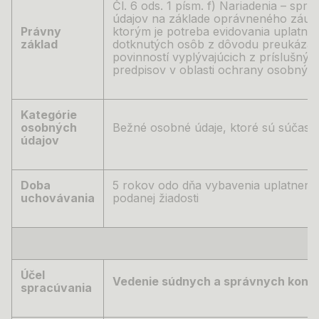
Čl. 6 ods. 1 písm. f) Nariadenia –
spra
údajov na základe oprávneného záuj
Právny
ktorým je potreba evidovania uplatne
základ
dotknutých osôb z dôvodu preukázani
povinností vyplývajúcich z príslušný
predpisov v oblasti ochrany osobnýc
Kategórie
osobných
Bežné osobné údaje, ktoré sú súčasťo
údajov
Doba
5 rokov odo dňa vybavenia uplatnenéh
uchovávania
podanej žiadosti
Účel
Vedenie súdnych a správnych kona
spracúvania