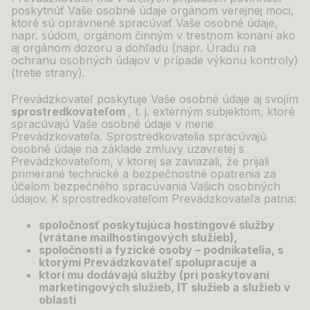
poskytnúť Vaše osobné údaje orgánom verejnej moci,
ktoré sú oprávnené spracúvať Vaše osobné údaje,
napr. súdom, orgánom činným v
trestnom konaní ako
aj orgánom dozoru a
dohľadu (napr. Úradu na
ochranu osobných údajov v
prípade výkonu kontroly)
(tretie strany).
Prevádzkovateľ poskytuje Vaše osobné údaje aj svojím
sprostredkovateľom
, t. j. externým subjektom, ktoré
spracúvajú Vaše osobné údaje v
mene
Prevádzkovateľa. Sprostredkovatelia spracúvajú
osobné údaje na základe zmluvy uzavretej s
Prevádzkovateľom, v
ktorej sa zaviazali, že prijali
primerané technické a
bezpečnostné opatrenia za
účelom bezpečného spracúvania Vašich osobných
údajov. K sprostredkovateľom Prevádzkovateľa
patria:
spoločnosť poskytujúca hostingové služby
(vrátane mailhostingových služieb),
spoločnosti a fyzické osoby – podnikatelia, s
ktorými Prevádzkovateľ spolupracuje a
ktorí mu dodávajú služby (pri poskytovaní
marketingových služieb, IT služieb a služieb v
oblasti