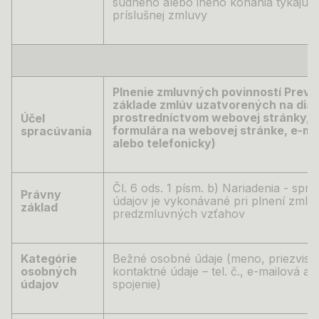
súdneho alebo iného konania týkajúc
príslušnej zmluvy
Plnenie zmluvných povinností Prevá
základe zmlúv uzatvorených na diaľ
prostredníctvom webovej stránky, 
Účel
formulára na webovej stránke, e-ma
spracúvania
alebo telefonicky)
Čl. 6 ods. 1 písm. b) Nariadenia -
spra
Právny
údajov je vykonávané pri plnení zmluv
základ
predzmluvných vzťahov
Kategórie
Bežné osobné údaje (meno, priezvisko
osobných
kontaktné údaje – tel. č., e-mailová a
údajov
spojenie)