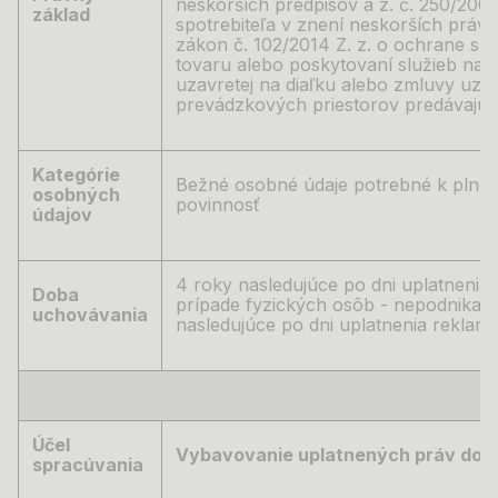
neskorších predpisov a z. č. 250/2007
základ
spotrebiteľa v znení neskorších práv
zákon č. 102/2014 Z. z. o ochrane spot
tovaru alebo poskytovaní služieb na 
uzavretej na diaľku alebo zmluvy uza
prevádzkových priestorov predávajú
Kategórie
Bežné osobné údaje potrebné k plne
osobných
povinnosť
údajov
4 roky nasledujúce po dni uplatnenia 
Doba
prípade fyzických osôb - nepodnikate
uchovávania
nasledujúce po dni uplatnenia reklamá
Účel
Vybavovanie uplatnených práv dot
spracúvania