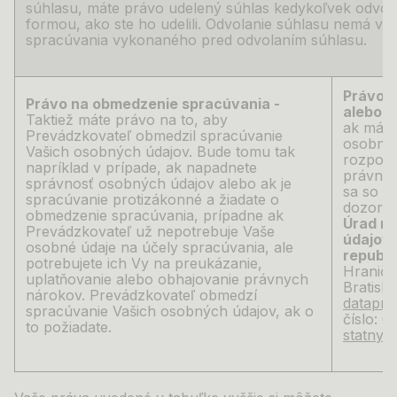
súhlasu, máte právo udelený súhlas kedykoľvek odvol
formou, ako ste ho udelili. Odvolanie súhlasu nemá vp
spracúvania vykonaného pred odvolaním súhlasu.
Právo p
Právo na obmedzenie spracúvania -
alebo p
Taktiež máte právo na to, aby
ak máte
Prevádzkovateľ obmedzil spracúvanie
osobné 
Vašich osobných údajov. Bude tomu tak
rozpor
napríklad v
prípade, ak napadnete
právnym
správnosť osobných údajov alebo ak je
sa so s
spracúvanie protizákonné a
žiadate o
dozorný
obmedzenie spracúvania, prípadne ak
Úrad n
Prevádzkovateľ už nepotrebuje Vaše
údajov 
osobné údaje na účely spracúvania, ale
republi
potrebujete ich Vy na preukázanie,
Hraničn
uplatňovanie alebo obhajovanie právnych
Bratisla
nárokov. Prevádzkovateľ obmedzí
datapro
spracúvanie Vašich osobných údajov, ak o
číslo: 0
to požiadate.
statny.