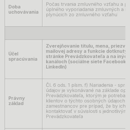
Počas trvania zmluvného vzťahu a po
Doba
úplného vyporiadania zmluvných a i
uchovávania
plynúcich zo zmluvného vzťahu
Zverejňovanie titulu, mena, priezvisk
mailovej adresy a funkcie dotknutý
Účel
stránke Prevádzkovateľa a na inýc
spracúvania
kanáloch (sociálne siete Facebook, 
LinkedIn)
Čl. 6 ods. 1 písm. f) Nariadenia -
spra
údajov je vykonávané na základe op
Prevádzkovateľa, ktorým je potreba i
Právny
klientov o
týchto osobných údajoch sv
základ
zamestnancov pre prípad, že by ich kli
kontaktovať v
súvislosti s
jednotlivými
Prevádzkovateľa