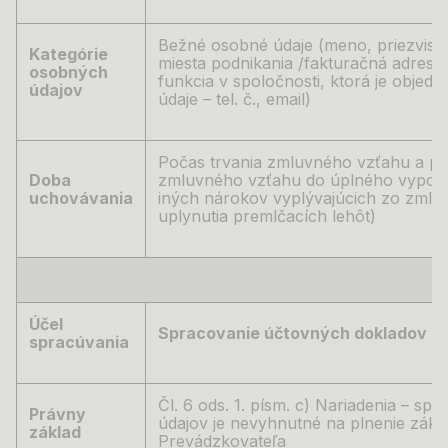
Bežné osobné údaje (meno, priezvisko
Kategórie
miesta podnikania /fakturačná adresa,
osobných
funkcia v spoločnosti, ktorá je objed
údajov
údaje – tel. č., email)
Počas trvania zmluvného vzťahu a p
Doba
zmluvného vzťahu do úplného vypor
uchovávania
iných nárokov vyplývajúcich zo zmlu
uplynutia premlčacích lehôt)
Účel
Spracovanie účtovných dokladov
spracúvania
Čl. 6 ods. 1. písm. c) Nariadenia –
spr
Právny
údajov je nevyhnutné na plnenie zák
základ
Prevádzkovateľa