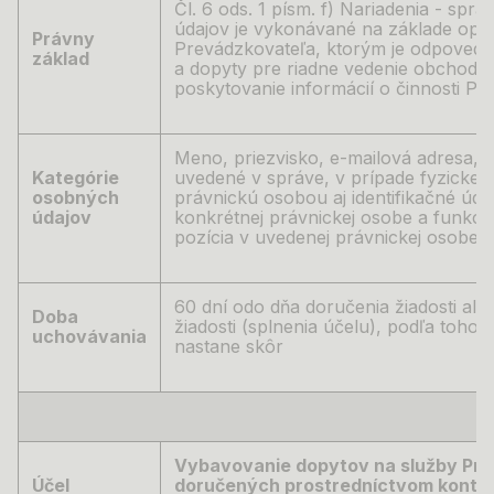
Čl. 6 ods. 1 písm. f) Nariadenia -
spra
údajov je vykonávané na základe op
Právny
Prevádzkovateľa, ktorým je odpovedan
základ
a dopyty pre riadne vedenie obchodn
poskytovanie informácií o činnosti P
Meno, priezvisko, e-mailová adresa, tel
Kategórie
uvedené v
správe, v
prípade fyzickej
osobných
právnickú osobou aj identifikačné údaje
údajov
konkrétnej právnickej osobe a
funkci
pozícia v
uvedenej právnickej osobe
60 dní odo dňa doručenia žiadosti al
Doba
žiadosti (splnenia účelu), podľa toho,
uchovávania
nastane skôr
Vybavovanie dopytov na služby Pr
Účel
doručených prostredníctvom konta