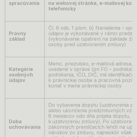
spracúvania
na webovej stránke, e-mailovej kom
telefonicky
Čl. 6 ods. 1 písm. b) Nariadenia –
spra
Právny
údajov je vykonávané v rámci predz
základ
(vykonávanie opatrení na základe žiad
osoby pred uzatvorením zmluvy)
Meno, priezvisko, e-mailová adresa, tel
Kategórie
uvedené v správe (pri FO – podnikateľ
osobných
podnikania, IČO, DIČ, iné identifikačné
údajov
k
právnickej osobe a
pracovná pozíci
konať v
mene právnickej osoby
Do vybavenia dopytu (uzatvorenia prí
alebo ukončenia predzmluvných vzťa
6 mesiacov odo dňa prijatia dopytu, a
Doba
k uzatvoreniu zmluvy). Po uzatvorení
uchovávania
zákonných premlčacích lehôt na upla
nárokov zo zmluvy, najneskôr však d