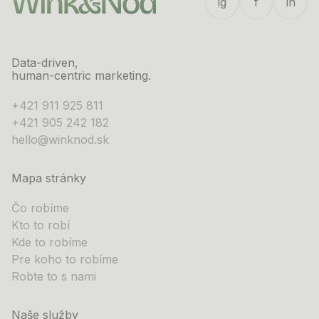
ig
f
ln
Data-driven,
human-centric marketing.
+421 911 925 811
+421 905 242 182
hello@winknod.sk
Mapa stránky
Čo robíme
Kto to robí
Kde to robíme
Pre koho to robíme
Robte to s nami
Naše služby