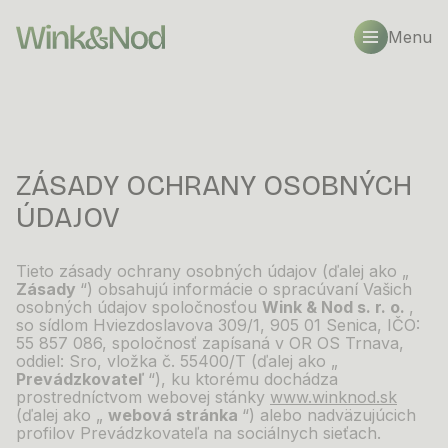
Menu
ZÁSADY OCHRANY OSOBNÝCH
ÚDAJOV
Tieto zásady ochrany osobných údajov (ďalej ako „
Zásady
“) obsahujú informácie o
spracúvaní Vašich
osobných údajov spoločnosťou
Wink & Nod s. r. o.
,
so sídlom Hviezdoslavova 309/1,
905 01 Senica, IČO:
55 857 086, spoločnosť zapísaná v
OR OS Trnava,
oddiel: Sro, vložka č. 55400/T
(ďalej ako „
Prevádzkovateľ
“), ku ktorému dochádza
prostredníctvom webovej stánky
www.winknod.sk
(ďalej ako „
webová stránka
“) alebo nadväzujúcich
profilov Prevádzkovateľa na sociálnych sieťach.